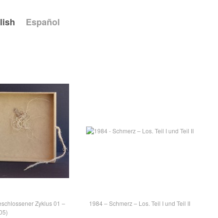
lish
Español
eschlossener Zyklus 01 –
1984 – Schmerz – Los. Teil I und Teil II
05)