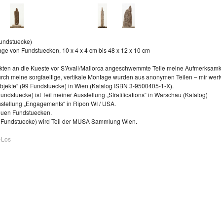
Fundstuecke)
age von Fundstuecken, 10 x 4 x 4 cm bis 48 x 12 x 10 cm
ten an die Kueste vor S’Avall/Mallorca angeschwemmte Teile meine Aufmerksamke
h meine sorgfaeltige, vertikale Montage wurden aus anonymen Teilen – mir wertv
bjekte“ (99 Fundstuecke) in Wien (Katalog ISBN 3-9500405-1-X).
undstuecke) ist Teil meiner Ausstellung „Stratifications“ in Warschau (Katalog)
sstellung „Engagements“ in Ripon WI / USA.
euen Fundstuecken.
1 Fundstuecke) wird Teil der MUSA Sammlung Wien.
-Los