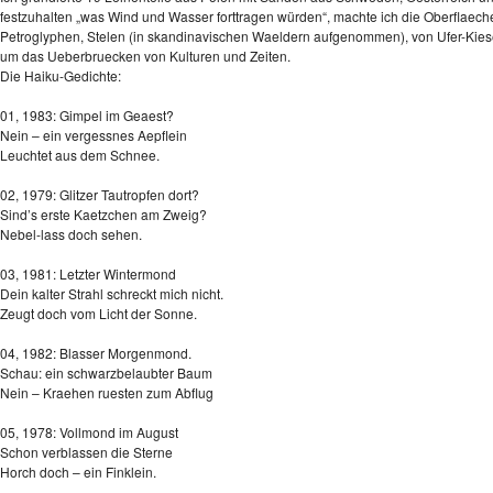
festzuhalten „was Wind und Wasser forttragen würden“, machte ich die Oberflaechen 
Petroglyphen, Stelen (in skandinavischen Waeldern aufgenommen), von Ufer-Kiese
um das Ueberbruecken von Kulturen und Zeiten.
Die Haiku-Gedichte:
01, 1983: Gimpel im Geaest?
Nein – ein vergessnes Aepflein
Leuchtet aus dem Schnee.
02, 1979: Glitzer Tautropfen dort?
Sind’s erste Kaetzchen am Zweig?
Nebel-lass doch sehen.
03, 1981: Letzter Wintermond
Dein kalter Strahl schreckt mich nicht.
Zeugt doch vom Licht der Sonne.
04, 1982: Blasser Morgenmond.
Schau: ein schwarzbelaubter Baum
Nein – Kraehen ruesten zum Abflug
05, 1978: Vollmond im August
Schon verblassen die Sterne
Horch doch – ein Finklein.