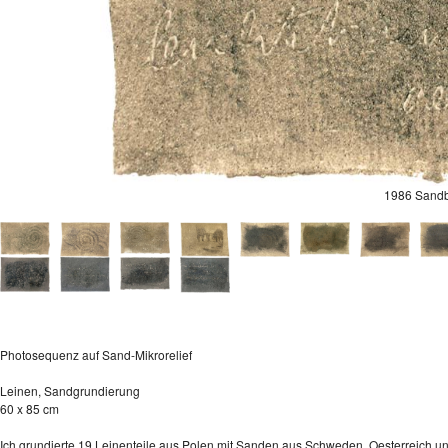
1986 Sandb
Photosequenz auf Sand-Mikrorelief
Leinen, Sandgrundierung
60 x 85 cm
Ich grundierte 19 Leinenteile aus Polen mit Sanden aus Schweden, Oesterreich u