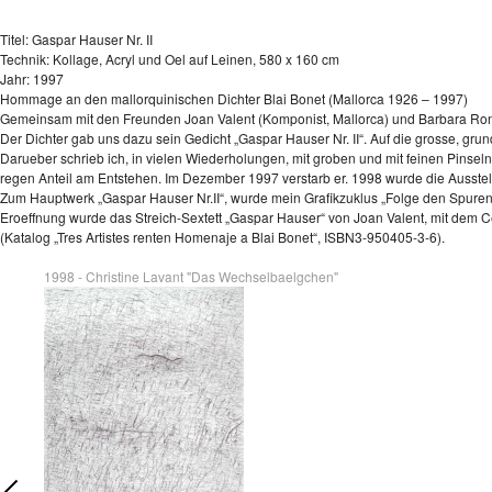
Titel: Gaspar Hauser Nr. II
Technik: Kollage, Acryl und Oel auf Leinen, 580 x 160 cm
Jahr: 1997
Hommage an den mallorquinischen Dichter Blai Bonet (Mallorca 1926 – 1997)
Gemeinsam mit den Freunden Joan Valent (Komponist, Mallorca) und Barbara Ronte
Der Dichter gab uns dazu sein Gedicht „Gaspar Hauser Nr. II“. Auf die grosse, grun
Darueber schrieb ich, in vielen Wiederholungen, mit groben und mit feinen Pinseln
regen Anteil am Entstehen. Im Dezember 1997 verstarb er. 1998 wurde die Ausstellu
Zum Hauptwerk „Gaspar Hauser Nr.II“, wurde mein Grafikzuklus „Folge den Spuren“
Eroeffnung wurde das Streich-Sextett „Gaspar Hauser“ von Joan Valent, mit dem Ce
(Katalog „Tres Artistes renten Homenaje a Blai Bonet“, ISBN3-950405-3-6).
1998 - Christine Lavant "Das Wechselbaelgchen"