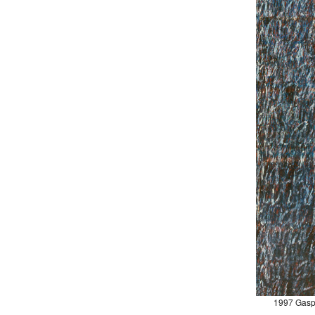
1997 Gaspa